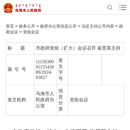
>
>
>
>
首页
政务公开
政府办公室信息公开
法定主动公开内容
政
>
府会议
党组会议
标 题
市政府党组（扩大）会议召开 崔景英主持
发
11150300
文
01155430
索 引 号
89/2024-
字
03827
号
信
乌海市人
息
发文机构
民政府办
党组会议
分
公室
类