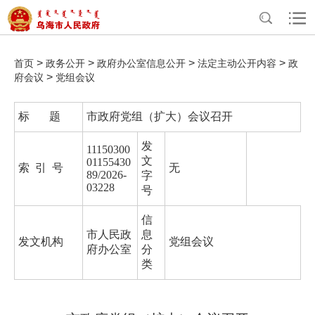
>
>
>
>
首页
政务公开
政府办公室信息公开
法定主动公开内容
政
>
府会议
党组会议
标 题
市政府党组（扩大）会议召开
发
11150300
文
01155430
索 引 号
无
89/2026-
字
03228
号
信
市人民政
息
发文机构
党组会议
府办公室
分
类