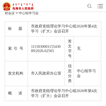
>
>
>
>
首页
政务公开
政府办公室信息公开
法定主动公开内容
政
>
府会议
中心组学习会
市政府党组理论学习中心组2026年第4次
标 题
学习（扩大）会议召开
发
文
1115030001155430
索 引 号
无
89/2026-02565
字
号
信
息
中心组学习
发文机构
市人民政府办公室
分
会
类
市政府党组理论学习中心组2026年第4次
概 述
学习（扩大）会议召开