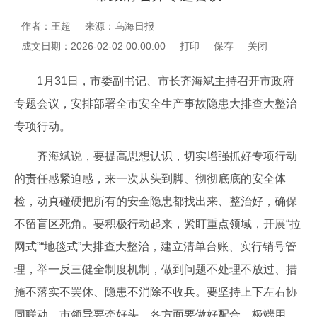
作者：王超
来源：乌海日报
成文日期：2026-02-02 00:00:00
打印
保存
关闭
1月31日，市委副书记、市长齐海斌主持召开市政府
专题会议，安排部署全市安全生产事故隐患大排查大整治
专项行动。
齐海斌说，要提高思想认识，切实增强抓好专项行动
的责任感紧迫感，来一次从头到脚、彻彻底底的安全体
检，动真碰硬把所有的安全隐患都找出来、整治好，确保
不留盲区死角。要积极行动起来，紧盯重点领域，开展“拉
网式”“地毯式”大排查大整治，建立清单台账、实行销号管
理，举一反三健全制度机制，做到问题不处理不放过、措
施不落实不罢休、隐患不消除不收兵。要坚持上下左右协
同联动，市领导要牵好头，各方面要做好配合，极端用