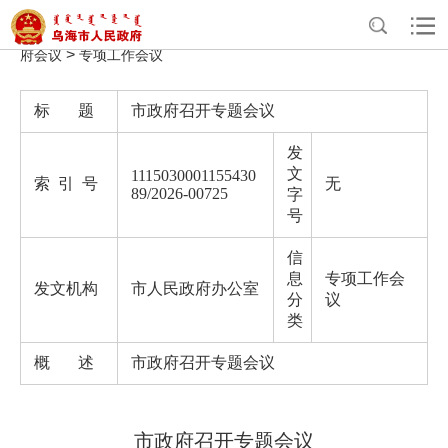
>
>
>
>
首页
政务公开
政府办公室信息公开
法定主动公开内容
政
>
府会议
专项工作会议
标 题
市政府召开专题会议
发
文
1115030001155430
索 引 号
无
89/2026-00725
字
号
信
息
专项工作会
发文机构
市人民政府办公室
分
议
类
概 述
市政府召开专题会议
市政府召开专题会议