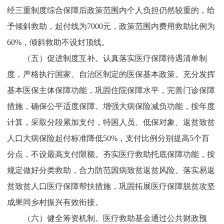
经三重制度综合保障后政策范围内个人负担仍然较重的，给
予倾斜救助，起付线为
7000
元，政策范围内费用救助比例为
60%
，倾斜救助不设封顶线。
（五）促进制度互补。
认真落实医疗保障待遇清单制
度，严格执行国家、自治区制定的医保基本政策。充分发挥
基本医保主体保障功能，巩固住院保障水平，完善门诊保障
措施，确保公平适度保障。增强大病保险减负功能，按年度
计算，采取分段累加支付，特困人员、低保对象、返贫致贫
人口大病保险起付标准降低
50%
，支付比例分别提高
5
个百
分点，不设最高支付限额。夯实医疗救助托底保障功能，按
规定做好分类救助，合力防范因病致贫返贫风险。落实易返
贫致贫人口医疗保障帮扶措施，巩固拓展医疗保障脱贫攻坚
成果同乡村振兴有效衔接。
（六）健全筹资机制。
医疗救助基金通过公共财政预