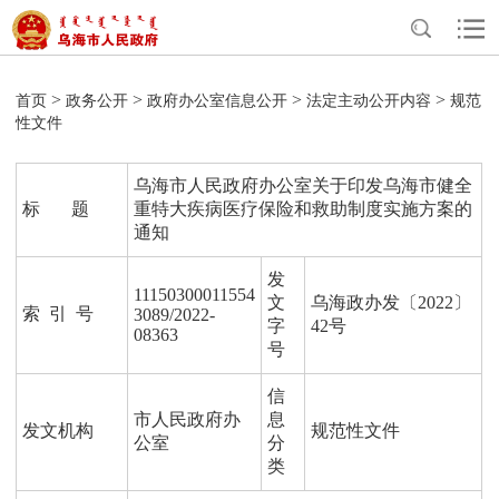
>
>
>
>
首页
政务公开
政府办公室信息公开
法定主动公开内容
规范
性文件
乌海市人民政府办公室关于印发乌海市健全
标 题
重特大疾病医疗保险和救助制度实施方案的
通知
发
11150300011554
文
乌海政办发〔2022〕
索 引 号
3089/2022-
字
42号
08363
号
信
市人民政府办
息
发文机构
规范性文件
公室
分
类