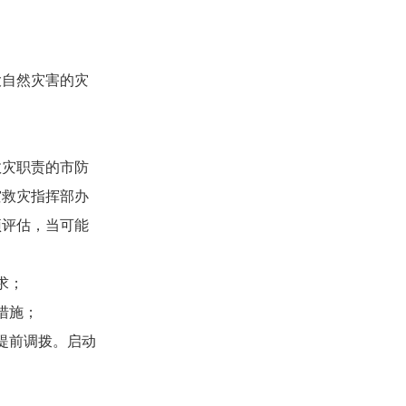
自然灾害的灾
灾职责的市防
灾救灾指挥部办
预评估，当可能
求；
措施；
提前调拨。启动