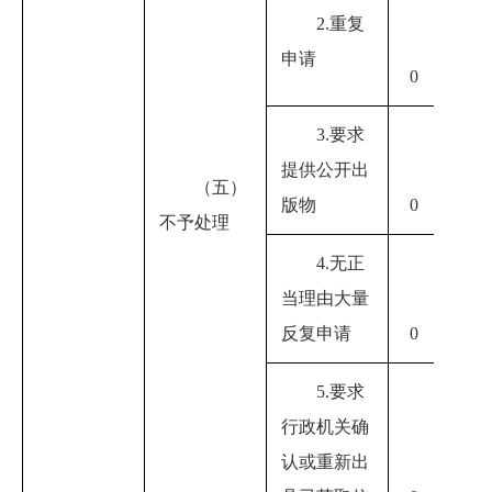
2.重复
申请
0
0
3.要求
提供公开出
（五）
0
版物
0
不予处理
4.无正
当理由大量
0
反复申请
0
5.要求
行政机关确
认或重新出
0