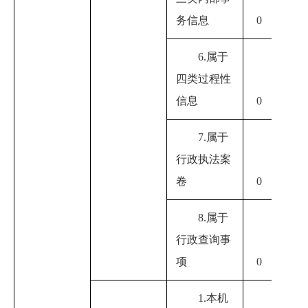
0
务信息
0
6.属于
四类过程性
0
信息
0
7.属于
行政执法案
0
卷
0
8.属于
行政查询事
0
项
0
1.本机