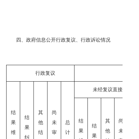
四、政府信息公开行政复议、行政诉讼情况
行政复议
未经复议直接起诉
结
其
尚
结
结
其
尚
果
他
未
总
结
果
果
他
未
总
维
结
审
计
果
纠