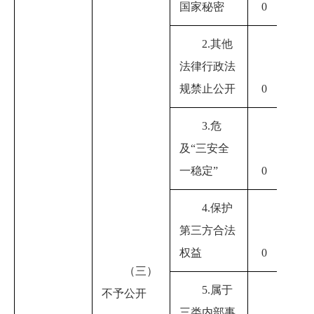
国家秘密
0
0
2.其他
法律行政法
0
规禁止公开
0
3.危
及“三安全
0
一稳定”
0
4.保护
第三方合法
0
权益
0
（三）
5.属于
不予公开
三类内部事