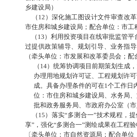
乡建设局
）
（
12
）深化施工图设计文件审查改革
市住房和城乡建设局；配合单位：市工
（
13
）利用投资项目在线审批监管平
过提供政策辅导、规划引导、业务指导
（
牵头单位：市发展和改革委员会；配
（
14
）统筹协调项目前期策划生成，
办理用地规划许可证、工程规划许可
成。具备办理条件的可在
1
个工作日
位：市住房和城乡建设局、水务局、
批和政务服务局、市政府办公室（市
（
15
）落实
“
多测合一
”
技术规程，提
享
”
，强化
“
多测合一
”
测绘成果在工程验
〔
牵头单位：市自然资源局；配合单位