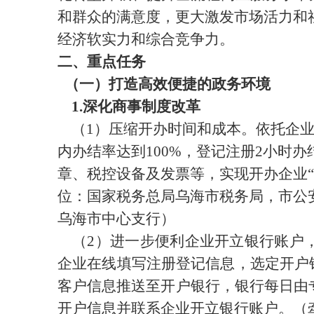
和群众的满意度，更大激发市场活力和
经济软实力和综合竞争力。
二、
重点
任务
（一）打造高效便捷的政务环境
1.
深化商事制度改革
（
1
）压缩开办时间和成本
。
依托企
内办结
率
达到
100%
，登记注册
2
小时办
章、税控设备及发票等，实现开办企业
“
位：国家税务总局乌海市税务局
，
市公
乌海市中心支行）
（2）
进一步便利企业开立银行账户
企业在线填写注册登记信息，选定开户
客户信息推送至开户银行，银行每日由
开户信息并联系企业开立银行账户。（