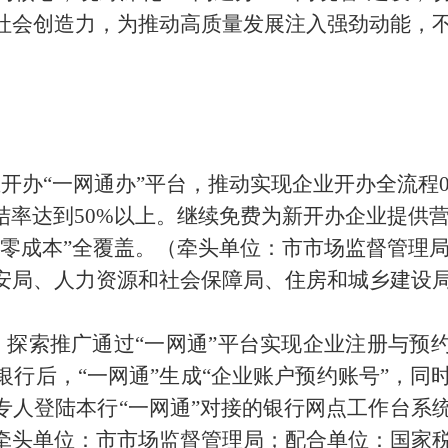
社会创造力，为推动高质量发展注入强劲动能，
业开办
“
一网通
办
”
平台，推动
实现企业开办全流程
0
结
率
达到
50%
以上。继续免费
为新开办企业提供
零成本
”
全覆盖。
（牵头单位：市
市场监督管理
安
局
、人力资源和社会保障局、住房和城乡建设
，探索推广通过
“
一网通
”
平台实现企业注册与预
银行后，
“
一网通
”
生成
“
企业账户预约账号
”
，同
专人登陆本行
“
一网通
”
对接的银行网点工作台系
牵头单位：市市场监督管理局；配合单位：国家