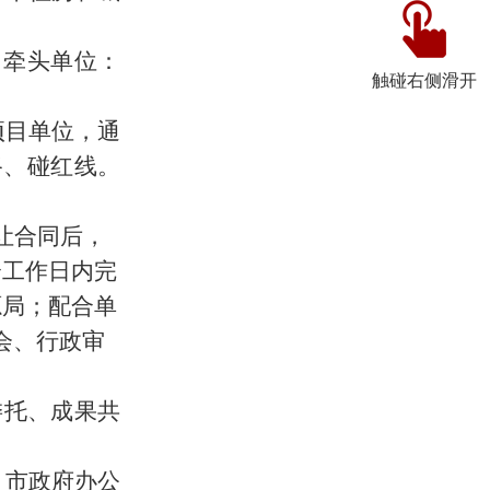
（
牵头单位：
触碰右侧滑开
）
项目单位，通
路、碰红线。
让合同后，
个工作日内完
源局；配合单
会、行政审
委托、成果共
。
、市政府办公