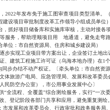
，
2022
年发布免于施工图审查项目类型清单。
程建设项目审批制度改革工作领导小组成员单位
台，抓好项目储备库和实施库审核，主动对接各
等服务，帮助理顺项目用 地通道，避免走弯
合单位：市自然资源局、住房和城乡建设局
）
逐步实现工业项目带方案出让，企业签订土地出
证、建筑工程施工许可证（乌海本地办理）在
1
内同步办结不动产权证。
〔
牵头单位：市自然资
文体旅游广电局、应急管理局、发展和改革委员
人民防空办公室），市公用事业发展中心
〕
供
“
全流程、全覆盖
”
综合测绘服务，实行
“
一次
收、登记阶段各部门共享和应用，避免重复测绘
：市发展和改革委员会、行政审批和政务服务局