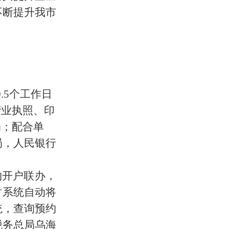
不断提升我市
.5
个工作日
营业执照、印
局；
配合单
局，人民银行
约开户联办，
时系统自动将
统，查询预约
税务总局乌海