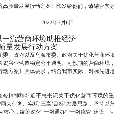
高质量发展行动方案》印发给你们，请结合实
022
年
7
月
6
日
以
一流营商环境助推
经济
质量发展
行动方案
委、政府以及乌海市委、政府关于优化营商环
投资兴业营造稳定公平透明、可预期的营商环境
行动方案》具体要求
，结合
我市实际，对标先进
全会精神和习近平总书记关于优化营商环境的
进两大任务、实现
‘
三高
’
目标
”
发展思路，坚持以
为核心，统筹深化
“
一网通办
”“
一网统管
”
建设，