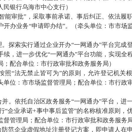
人民银行乌海市中心支行）
智能审批
”
，采取事前承诺、事后纠正、依法履
户开办业务
“
申请即办结
”
。（
牵头单位：
市市场
理。
探索实行
通过企业开办
“
一网通办
”
平台完成
手续，进一步优化
“
一网通办
”
平台功能，实现全
局；配合单位：市行政审批和政务服务局）
按照
“
法无禁止皆可为
”
的原则，允许登记机关
头单位：市市场监督管理局；配合单位：市行政
合并。依托自治区政务服务
“
一网通办
”
平台，进
行
“
企业承诺
+
事中事后监管
”
的名称核准原则，
监督管理局；配合单位：市行政审批和政务服务
台防范企业虚假地址注册登记方案，即申请人在