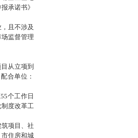
申报承诺书》
业，且不涉及
市场监督管理
项目从立项
到
；配合单位：
至
55
个工作日
批制度改革工
建筑项目、社
：市住房和城