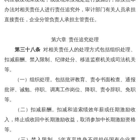
办法对相关责任人进行责任追究外，审计部门有关人员承担
直接责任，企业分管负责人承担主管责任。
第六章
责任追究处理
第
三
十
八
条
对相关责任人
的
处理方式
包括组织处理、
扣减薪酬、禁入限制、纪律处分、移送
监察机关或
司法机关
等。
（一）组织处理。包括批评教育、责令书面检查、通报
批评、诫勉、停职、调离工作岗位、降职、责令辞职、免职
等。
（二）扣减薪酬。扣减和追索绩效年薪或任期激励收
入，终止或收回中长期激励收益，取消参加中长期激励资格
等。
（三）禁入限制。
5
年直至终身不得担任国有企业董