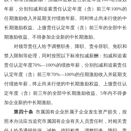
年薪，分别扣减和追索责任认定年度（含）前三年
100%
的
任期激励收入并延期支付绩效年薪。
同时终止尚未行使的中
长期激励权益、上缴责任认定年度
（含）前三年的全部中长
期激励收益、不得参加企业新的中长期激励。
对领导责任人给予调
整职务
、
降职、
责令辞职、免职和
禁入限制等处理，同时按照以下标准扣减薪酬：
扣减和追索
责任认定年度
70%
—
100%
的绩效年薪，分别扣减和追索责任
认定年度（含）前三年
70%
—
100%
的任期激励收入
并延期支
付绩效年薪，终止尚未行使的中长期激励权益、上缴责任认
定年度（含）前三年的全部中长期激励收益、
5
年内不得参
加企业新的中长期激励。
第四十条
市属国有企业所属子企业发生资产损失，按
照本办法应当追究市属国有企业有
关人员责任时，对相关责
任人给予通报批评、诫勉、停职
检查
、
调整职务
、
降职、
责