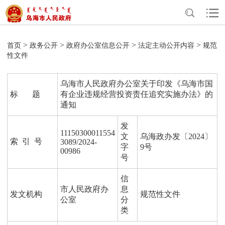
>
>
>
>
首页
政务公开
政府办公室信息公开
法定主动公开内容
规范
性文件
乌海市人民政府办公室关于印发《乌海市国
标 题
有企业违规经营投资责任追究实施办法》的
通知
发
11150300011554
文
乌海政办发〔2024〕
索 引 号
3089/2024-
字
9号
00986
号
信
市人民政府办
息
发文机构
规范性文件
公室
分
类