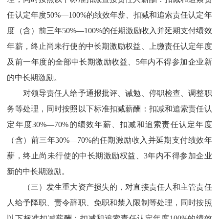
任认定年度
50%
—
100
%
的绩效年薪
、
扣减和追索责任认定年
度（含）前三年
50%
—
100
%
的任期激励收入并延期支付绩效
年薪，终止尚未行使的中长期激励权益、上缴责任认定年度
及
前一年度的全部中长期激励收益、
5
年内不得参加企业新
的中长期激励。
对领导责任人给予通报批评、诫勉、停职检查、调整职
务等处理，同时按照以下标准扣减薪酬：扣减和追索责任认
定年度
30%
—
70%
的绩效年薪、扣减和追索责任认定年度
（含）前三年
30%
—
70%
的任期激励收入并延期支付绩效年
薪，终止尚未行使的中长期激励权益、
3
年内不得参加企业
新的中长期激励。
（三）发生重大资产损失的，对直接责任人和主管责任
人给予
降职、
责令辞职、免职和禁入限制等处理，同时按照
以下标准扣减薪酬：
扣减和追索责任认定年度
100%
的绩效