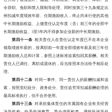
令辞职、免职
和禁入限制等处理、
同时按第三十
九
条规定比
例扣减年度绩效年薪、任期激励收入，终止尚未行使的其他
中长期激
励权
益、上缴责任认定年度（含）前三年的全部中
长期激励收益、
3
至
5
年内不得参加企业新的中长期激励。
第四十
一
条
相关责任人在责任认定年度已不在本企业
领取绩效年薪的，按离职前一年度全部绩效年薪及前三年任
期激励收入总和计算，参照上述标准追索扣回其薪酬。相关
责任人已调任、离职或退休的，应当按照本办法给予相应处
理。
第四十
二
条
对同一事件、同一责任人的薪酬扣减和追
索，按照党纪处分、政务处分、责任追究等扣减薪酬处理的
最高标准执行，但不合并使用。
第四十
三
条
对承担集体责任的
市属国有企业
有关经营
决策机构，给予批评教育、责令书面检查、通报批评等处