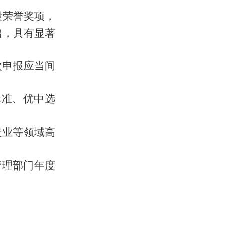
量荣誉奖项，
出，具有显著
次申报应当间
标准、优中选
造业
等领域
高
管理部门年度