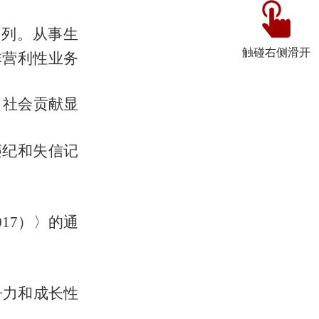
前列。从事生
触碰右侧滑开
非营利性业务
，社会贡献显
违纪和失信记
017
）〉的通
争力和成长性