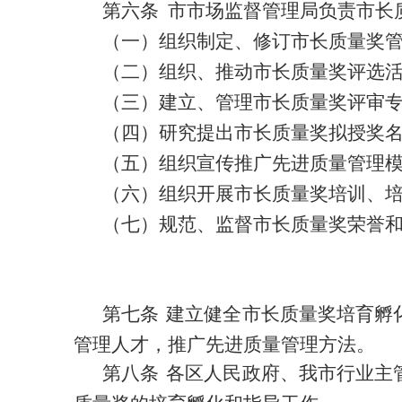
第六条
市
市场监督管理局
负责市长
（
一）
组织
制定、修订市长质量奖
（二）
组织、推动市长质量奖评
选
（
三）建立
、
管理
市长质量奖
评审
（四）研究提出市长质量奖拟授奖
（五）组织宣传推广先进质量管理
（六）
组织
开展市长质量奖
培训、
（七）
规范、监督市长质量奖荣誉
第七条
建立健全市长质量奖培育孵
管理人才，推广先进质量管理方法。
第八条
各区
人民
政府
、
我市行业主