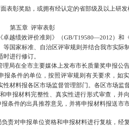
方面表彰奖励，或拥有经认定的省部级及以上研发
第
五
章
评审
表彰
《卓越绩效评价准则》
（
GB
/
T19580
—
2012
）
和
）
等国家标准、自治区评审规则并结合我市实际
适时进行修订。
管理局在全市主要媒体上发布市长质量奖申报公
申报条件的单位，按照评审规则有关要求，如
实性材料报各区市场监督管理部门。各区市场监
和申报材料完整性、真实性进行形式审查，并
申报条件的出具推荐意见，并将申报材料报送市
局负责对申报单位资格和申报材料进行复核，经