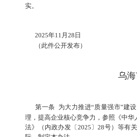
实。
2025
年
11
月
28
日
（此件公开发布）
乌海
第一条
为
大力推进
“
质量强市
”建设
理，提高企业核心竞争力，参照《中华
法》
（
内政办发〔
2025
〕
28
号
）
等有