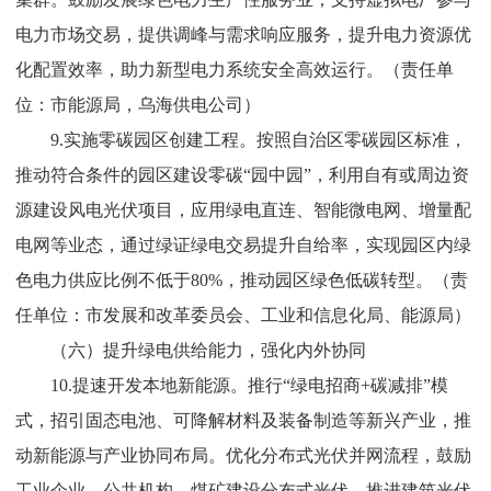
电力市场交易，提供调峰与需求响应服务，提升电力资源优
化配置效率，助力新
型电力系统安全高效运行。
（责任单
位：市能源局
，乌海供电公司
）
9
.
实施零碳园区创建工程。
按照自治区零碳园区标准，
推动符合条件
的
园区建设零碳
“
园中园
”
，利用自有或周边资
源建设风电光伏项目，应用绿电直连、智能微电网、增量配
电网等业态，通过绿证绿电交易提升自给率，实现园区内绿
色电力供应比例不低于
80%
，推动园区绿色低碳转型。
（责
任单位：市
发展和改革委员会
、
工业和信息化局
、能源局）
（六）提升绿电供给能力，强化内外协同​
10.
提速开发本地新能源。
推行
“
绿电招商
+
碳减排
”
模
式，招引固态电池、可降解材料及装备制造等新兴产业，推
动新能源与产业协同布局。优化分布式光伏并网流程，鼓励
工业企业、公共机构、煤矿建设分布式光伏，推进建筑光伏