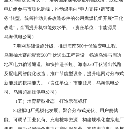
电
机组
参与市场化调峰，推动煤电向
“
电力支撑
+
调节服
务
”
转型。
统筹推动具备改造条件的公用燃煤机组开展
“
三化
改造
”
，全面提升机组能效水平。
（
责任单位：市能源局
，
乌海供电公司
）
7.
电网基础设施升级。
推进海南
500
千伏输变电工程、
乌海
抽水蓄能
配套
500
千伏送出工程建设，畅通乌海与周边
地区电力
输送通道。加快推进长虹、海南
220
千伏送出线路
及配电网智能
化改造，推广节能型设备，提升电网对分布式
新能源的接纳能力。
（责
任单位：市能源局，乌海供电公
司、乌海超高压供电公司）
（五）培育新型业态，打造示范标杆​
8.
虚拟电厂规模化发展。
聚合分布式光伏、用户侧储
能、可调节工业负荷、充电桩等资源，构建规模化虚拟电厂
集群。鼓励发展绿色电力生产性服务业，支持虚拟电厂参与