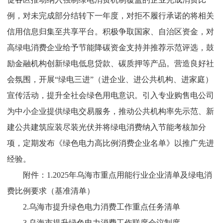
例，对未完成部分结转下一年度，对拒不履行承诺的将相关
信用信息归集至共享平台
。
积极争取国家、自治区资金，对
高绿电消费企业给予节能降碳资金支持并推荐示范评选，鼓
励金融机构创新绿电低息贷款、碳质押等产品
。
营造良好社
会氛围，开展
“
绿电三进
”
（进企业、进公共机构、进家庭）
宣传活动
，
提升全社会绿色用电意识
。
引入专业购售电公司
为中小企业提供绿电交易服务，推动公共机构率先示范、新
建公共建筑应装尽装光伏并将绿电消费纳入节能考核加分
项，定期发布《绿色电力高比例消费企业名单》以推广先进
经验。
附件：
1.2025
年乌海市重点用能行业企业清单及绿电消
费比例要求
（基准清单）
2.
乌海市提升绿色电力消费工作重点任务清单
3.
乌海市提升绿色电力消费工作联席会议制度