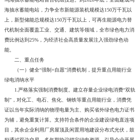
海抽水蓄能电站，力争全市新能源装机规模达
150
万千瓦以
上，新型储能总规模达
150
万千瓦以上，可再生能源电力替
代机制全面覆盖工业、交通、建筑等领域，全市绿色电力消
费比例达到
25%
，为经济社会高质量发展注入强劲绿色动
能。
二、重点任务
（一）健全
“
强制
+
自愿
”
消费机制，提升重点用能行业
绿电消纳水平
1.
严格落实强制消费制度。
建立存量企业绿电消费
“
双轨
制
”
，对化工、电石、焦化、钢铁等重点用能行业，消费凭
证以当年实际消纳的物理电量为主、购买省外绿色电力证书
为辅，避免重复计算。支持符合条件的企业建设绿电直连项
目，其余企业利用厂房屋顶及闲置用地建设分布式光伏，鼓
励通过双边交易、多年期协议锁定绿电资源。引导企业开展