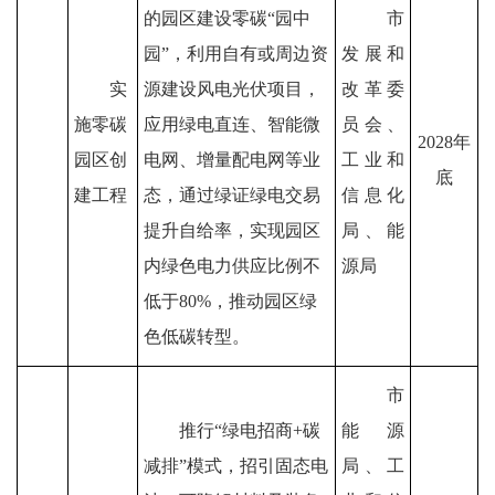
的园区建设零碳
“
园中
市
园
”
，利用自有或周边资
发展和
实
源建设风电光伏项目，
改革委
施零碳
应用绿电直连、智能微
员会
、
2028
年
园区创
电网、增量配电网等业
工业和
底
建工程
态，通过绿证绿电交易
信息化
提升自给率，实现园区
局、
能
内绿色电力供应比例不
源局
低
于
80%
，推动园
区绿
色低碳转型。
市
推行
“
绿电招商
+
碳
能源
减排
”
模式，招引固态电
局、
工