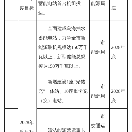
蓄能电站首台机组投
能源局
度目标
底
运
。
全面建成乌海抽水
蓄能电站，力争全市新
市
能源装机
规模达
150
万千
2028
年
能源局
瓦以上，新型储能总规
底
模达
150
万千瓦以上
。
新增建设
1
座
“
光储
市
充
”
一体站、
10
座重卡充
2028
年
能源局
（换）电站
。
底
市
2028
年
交通运
清洁能源营运重卡
度目标