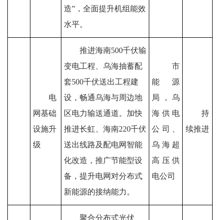
造
”
，全面提升机组能效
水平。
推进海南
500
千伏输
变电工程、乌海抽蓄配
市
套
500
千伏送出工程建
能源
电
设，畅通乌海与周边地
局
，
乌
网基础
区电力输送通道。加快
海
供电
持
设施升
推进长虹、海南
220
千伏
公司
、
续推进
级
送出线路及配电网智能
乌海超
化改造，推广节能型设
高压供
备，提升电网对分布式
电公司
新能源的接纳能力。
聚合分布式光伏、