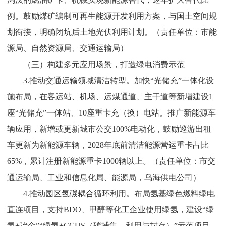
例。鼓励煤矿编制可再生能源开发利用方案，与国土空间规
划衔接，明确闭坑后土地光伏利用计划。
（责任单位：市能
源局
、
自然资源局、交通运输局）
（三）构建多元应用场景，打造绿电消费示范​
3.
推动交通运输领域清洁转型。
加快
“
光储充
”
一体化设
施布局，在客运站、机场、运煤通道、主干道等新增建设
1
座
“
光储充
”
一体站、
10
座重卡充（换）电站。推广新能源车
辆应用，新增或更新城市公交
100%
电动化，鼓励巡游出租
车更新为新能源车辆，
2028
年底前清洁能源营运重卡占比
65%
，累计注册新能源重卡
1000
辆以上。
（责任单位：市交
通运输局、
工业和信息化局
、能源局
，乌海供电公司
）
4.
推动园区氢碳耦合循环利用。
布局氢基绿色燃料绿电
直连
项目，支持
BDO
、甲醇等化工企业使用绿氢，建设
“
绿
氢
+
冶金
”“
绿氢
+CCUS
（碳捕集、利用与封存）
”
示范项目。