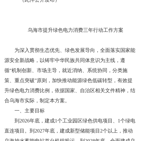
乌海市提升绿色电力消费三年行动工作方案
为深入贯彻生态优先、绿色发展导向
，全面
落实国家能
源安全新战略，以铸牢中华民族共同体意识为主线，遵
循
“
机制创新、市场主导，就近消纳、系统协同，分类施
策、重点突破
”
原则，
加快推动
能源绿色低碳转型
，
有效提
升绿色电力消费比例，依据
国家、自治区相关
文件精神，结
合乌海市
实际
，制定本方案。
一、
主要目标
到
2026
年底，建成
1
个工业园区绿色供电项目、
1
个绿电
直连项目。到
2027
年底，建成新型储能项目
2
个以上，推动
乌海抽水蓄能电站首台机组投运。到
2028
年底，全面建成乌