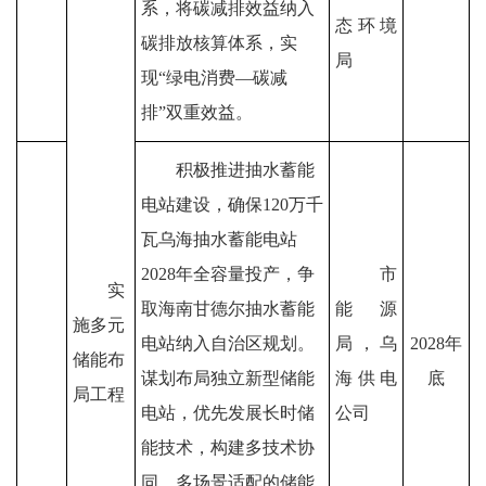
系，将碳减排效益纳入
态环境
碳排放核算体系，实
局
现
“
绿电消费
—
碳减
排
”
双重效益。
积极推进抽水蓄能
电站建设，确
保
120
万千
瓦乌海抽水蓄能电站
2028
年
全容量投产，争
市
实
取海南甘德尔抽水蓄能
能源
施多元
电站纳入自治区规划。
局
，乌
2028
年
储能布
谋划布局独立新型储
能
海供电
底
局工程
电站，优先发展长时储
公司
能
技术，构建多技术协
同、多场景适配的储能