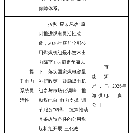
保障体系。
按照
“
应改尽改
”
原
则推进煤电灵活性改
造
，
2026
年底
前全部公
用燃煤机组最小技术出
力降至
35%
额
定负荷以
市
提
下。落实国家煤电容量
能源
升电力
补偿政策，鼓励煤电机
局
，乌
2026
年
系统灵
组参与市场化调峰，推
海供电
底
活性
动煤电向
“
电力支撑
+
调
公司
节服务
”
转型。统筹推动
具备改造条件的公用燃
煤机组开展
“
三化改