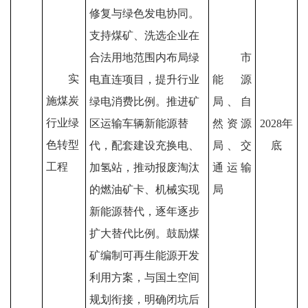
修复与绿色发电协同。
支持煤矿、洗选企业在
合法用地范围内布局绿
市
实
电直连项目，提升行业
能源
施煤炭
绿电消费比例。推进矿
局、自
行业绿
区运输车辆新能源替
然资源
2028
年
色转型
代，配套建设充换电、
局、交
底
工程
加氢站，推动报废淘汰
通运输
的燃油矿卡、机械实现
局
新能源替代，逐年逐步
扩大替代比例。鼓励煤
矿编制可再生能源开发
利用方案，与国土空间
规划衔接，明确闭坑后