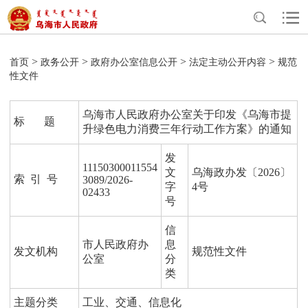
>
>
>
>
首页
政务公开
政府办公室信息公开
法定主动公开内容
规范
性文件
乌海市人民政府办公室关于印发《乌海市提
标 题
升绿色电力消费三年行动工作方案》的通知
发
11150300011554
文
乌海政办发〔2026〕
索 引 号
3089/2026-
字
4号
02433
号
信
市人民政府办
息
发文机构
规范性文件
公室
分
类
主题分类
工业、交通、信息化