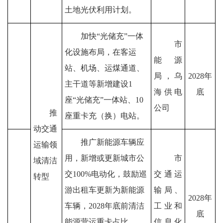
土地光伏利用计划。
加快
“
光储充
”
一体
市
化设施布局，在客运
能源
站、机场、运煤通道、
局
，
乌
2028
年
主干道等新增建设
1
海供电
底
座
“
光储充
”
一体
站、
10
公司
推
座重卡充（换）电站。
动交通
推广新能源车辆应
运输领
用，新增或更新城市公
市
域清洁
交
100%
电
动化，鼓励巡
交通运
转型
游出租车更新为新能源
输局、
2028
年
车辆
，
2028
年
底前清洁
工业和
底
能源营运重卡占比
信息化