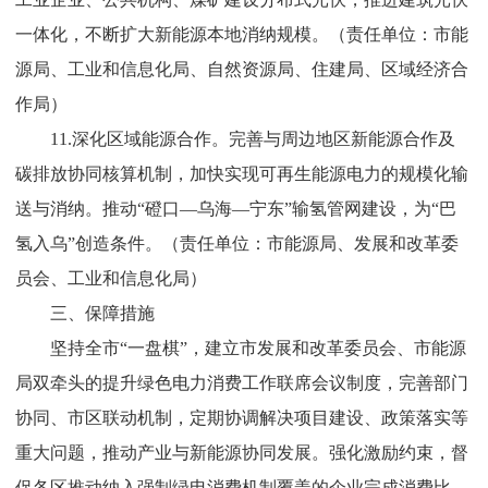
一体化，不断扩大新能源本地消纳规模。
（责任单位：市能
源局
、
工业和信息化局
、自然资源局、住建局
、
区域经济合
作局）
11.
深化区域能源合作。
完善与周边地区新能源合作及
碳排放协同核算机制，加快实现可再生能源电力的规模化输
送与消纳。推动
“
磴口
—
乌海
—
宁东
”
输氢管网建设，为
“
巴
氢入乌
”
创造条件。
（责任单位：市能源局
、
发展和改革委
员会
、
工业和信息化局
）
三、保障措施
坚持全市
“
一盘棋
”
，建立市
发展和改革委员会
、市能源
局双牵头的提升绿色电力消费工作联席会议制度，完善部门
协同、市区联动机制，定期协调解决项目建设、政策落实等
重大问题
，
推动产业与新能源协同发展
。
强化激励约束，督
促各区推动纳入强制绿电消费机制覆盖的企业完成消费比