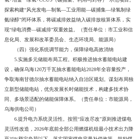
探索构建
“
风光发电
—
制氢
—
工业用能
—
碳捕集
—
绿氢制绿
氨绿醇
”
闭环体系，将碳减排效益纳入碳排放核算体系，实
现
“
绿电消费
—
碳减排
”
双重效益。
（
责任
单位：市
工业和信
息化局
、
发展和改革委员会、
生态环境局、能源局）
（四）强化系统调节能力，保障绿电高效消纳​
5.
实施多元储能布局工程。
积极推进抽水蓄能电站建
设，
确保乌海
120
万千瓦抽水蓄能电站
2028
年全容量投产，
争取海南甘德尔抽水蓄能电站纳入自治区规划。谋划布局独
立新型储能电站，优先发展长时储能技术，构建多技术协
同、多场景适配的储能保障体系。（
责任单位：市能源局
，
乌海供电公司
）
6.
提升电力系统灵活性。
按照
“
应改尽改
”
原则推进煤电
灵活性改造，
2026
年底前全部公用燃煤
机组
最小技术出力降
至
35%
额定负荷以下。落实国家煤电容量补偿政策，鼓励煤