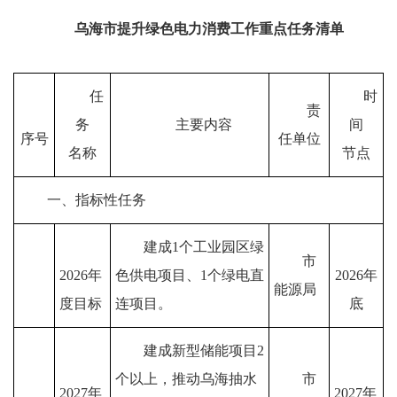
乌海市提升绿色电力消费工作重点任务清单
任
时
责
务
主要内容
间
序号
任单位
名称
节点
一、指标性任务
建
成
1
个工业园区绿
市
2026
年
色供电项目、
1
个绿电直
2026
年
能源局
度目标
连项目
。
底
建成新型储能
项目
2
个以上，推动乌海抽水
市
2027
年
2027
年