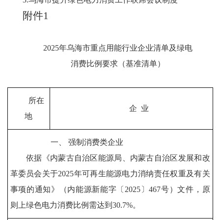
附件
1
2025
年乌海市重点用能行业企业清单及绿电
消费比例要求
（基准清单）
所在
企
业
地
一、
强制消费类企业
依据《内蒙古自治区能源局、内蒙古自治区
发展和改
革委员会
关于
2025
年可再生能源电力消纳责任权重及有关
事项的通知》（内能源新能字〔
2025
〕
467
号）文件，原
则上绿色电力消费比例需达到
30.7%
。