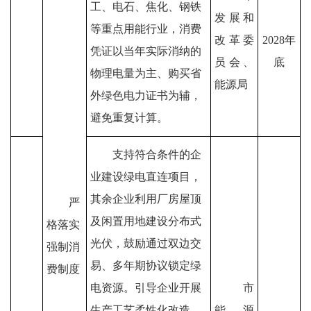
工、电石、焦化、钢铁
发展和
等重点用能行业，消费
改革委
2028
年
凭证以当年实际消纳的
员会
、
底
物理电量为主、购买省
能源局
外绿色电力证书为辅，
避免重复计算。
支持符合条件的企
业建设绿电直连项目，
其余企业利用厂房屋顶
严
及闲置用地建设分布式
格落实
光伏，鼓励通过双边交
强制消
易、多年期协议锁定绿
费制度
电资源。引导企业开展
市
生产工艺柔性化改造、
能源