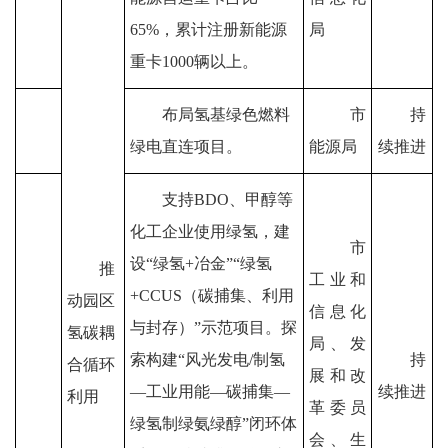
65%
，累计
注册新能源
局
重
卡
1000
辆以上。
布局氢基绿色燃料
市
持
绿电直连项目。
能源局
续推进
支持
BDO
、
甲醇等
化工企业使用绿氢，建
市
设
“
绿氢
+
冶金
”“
绿
氢
推
工业和
+CCUS
（碳捕集、利用
动园区
信息化
与封存）
”
示范项目。探
氢碳耦
局
、
发
索构建
“
风光发电
/
制氢
持
合循环
展和改
—
工业用能
—
碳捕集
—
续推进
利用
革委员
绿氢制绿氨绿醇
”
闭环体
会
、生