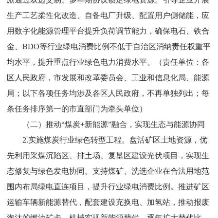
生产工艺柔性化改造、自备电厂升级、配置用户侧储能，应
用数字化能源管理平台提升负荷调节能力，确保电石、铁合
金、
BDO
等行业绿电消费比例不低于自治区消纳责任权重平
均水平，提升重点行业绿色电力消费水平。
（责任单位：各
区人民政府，市
发展和改革委员会
、
工业和信息化局
、能源
局
；
以下各项任务均涉及各区人民政府，不
再
单独列出；每
条任务排序第一的市直部门为牵头单位）
（二）推动
“
煤炭
+
新能源
”
融合，实现生态与能源协同​
2.
实施煤炭行业绿色转型工程。
盘活矿区土地资源，优
先利用采煤沉陷区、排土场、复垦区建设光伏项目，实现生
态修复与绿色发电协同。支持煤矿、洗选企业在合法用地范
围内布局绿电直连项目，提升行业绿电消费比例。推进矿区
运输车辆新能源替代，配套建设充换电、加氢站，推动报废
淘汰的燃油矿卡、机械实现新能源替代，逐年扩大替代比