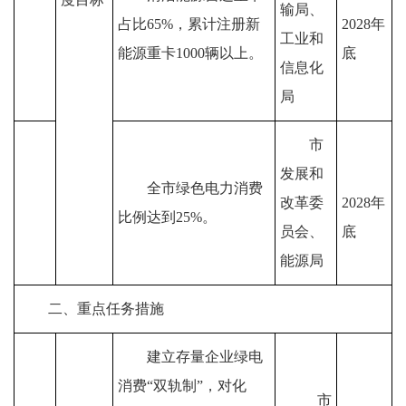
输局、
占比
65%
，
累计注册新
2028
年
工业和
能源重
卡
1000
辆以
上
。
底
信息化
局
市
发展和
全市绿色电力消费
改革委
2028
年
比例
达到
25%
。
员会
、
底
能源局
二、重点任务措施
建立存量企业绿电
消费
“
双轨制
”
，对化
市