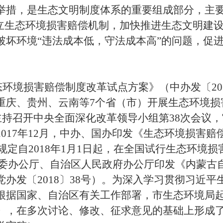
举措，是生态文明制度体系的重要组成部分，主
立生态环境损害赔偿机制，加快推进生态文明建
破坏环境
“
违法成本低，守法成本高
”
的问题，促
态环境损害赔偿制度改革试点方案》（中办发〔
20
重庆、贵州、云南等
7
个省（市）开展生态环境损
主持召开中央全面深化改革领导小组第
38
次会议，
2017
年
12
月，中办、国办印发《生态环境损害赔
规定自
2018
年
1
月
1
日起，在全国试行生态环境损
委办公厅、自治区人民政府办公厅印发《内蒙古
党办发〔
2018
〕
38
号）。为深入学习贯彻习近平
根据国家、自治区有关工作部署，市生态环境局
》，在多次讨论、修改、征求意见的基础上形成