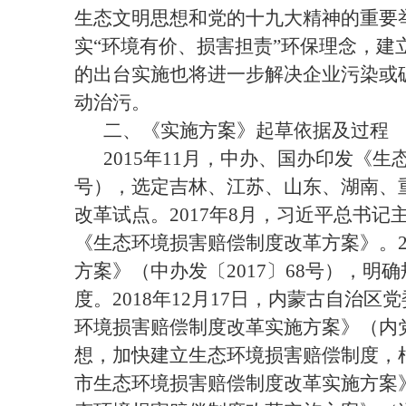
生态文明思想和党的十九大精神的重要
实
“
环境有价、损害担责
”
环保理念，建
的出台实施也将进一步解决企业污染或
动治污。
二、《实施方案》起草依据及过程
2015
年
11
月，中办、国办印发《生
号），选定吉林、江苏、山东、湖南、
改革试点。
2017
年
8
月，习近平总书记
《生态环境损害赔偿制度改革方案》。
方案》（中办发〔
2017
〕
68
号），明确
度。
2018
年
12
月
17
日，内蒙古自治区党
环境损害赔偿制度改革实施方案》（内
想，加快建立生态环境损害赔偿制度，
市生态环境损害赔偿制度改革实施方案