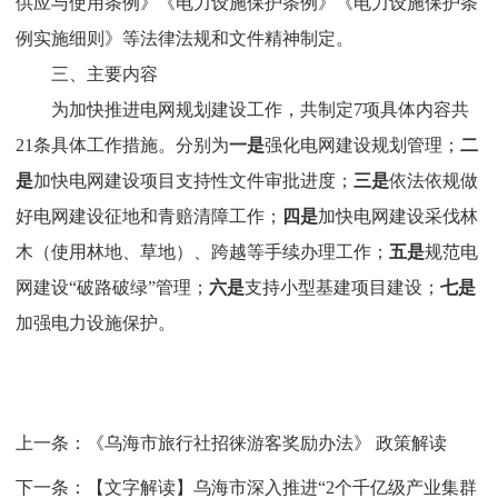
供应与使用条例》《电力设施保护条例》《电力设施保护条
例实施细则》等法律法规
和文件精神制定
。
三、主要内容
为加快推进电网规划建设工作，共制定
7
项具体内容共
21
条具体工作措施。分别为
一
是
强化电网建设规划管理；
二
是
加快电网建设项目支持性文件审批进度；
三是
依法依规做
好电网建设征地和青赔清障工作；
四是
加快电网建设采伐林
木（使用林地、草地）、跨越等手续办理工作；
五是
规范电
网建设“破路破绿”管理；
六是
支持小型基建项目建设；
七是
加强电力设施保护。
上一条：
《乌海市旅行社招徕游客奖励办法》 政策解读
下一条：
【文字解读】乌海市深入推进“2个千亿级产业集群